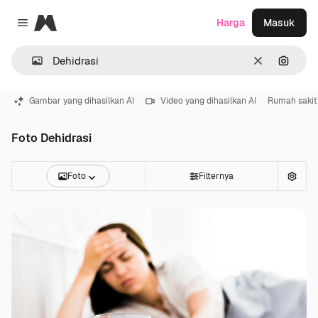
Magnific
Harga
Masuk
Close menu
Jernih
Pencar
Gambar yang dihasilkan AI
Video yang dihasilkan AI
Rumah sakit
Foto Dehidrasi
Foto
Filternya