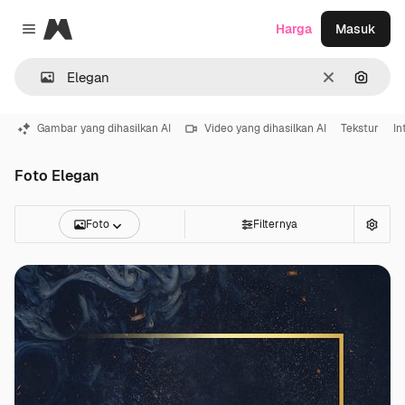
Magnific
Harga
Masuk
Close menu
Jernih
Pencar
Gambar yang dihasilkan AI
Video yang dihasilkan AI
Tekstur
In
Foto Elegan
Foto
Filternya