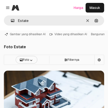
Magnific
Harga
Masuk
Close menu
Jernih
Pencar
Gambar yang dihasilkan AI
Video yang dihasilkan AI
Bangunan
Foto Estate
Foto
Filternya