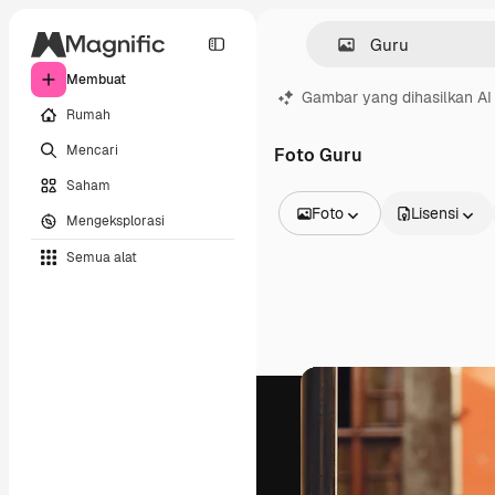
Membuat
Gambar yang dihasilkan AI
Rumah
Mencari
Foto Guru
Saham
Foto
Lisensi
Mengeksplorasi
Semua Gambar
Semua alat
Vektor
Ilustrasi
Foto
PSD
Templat
Mockup
Video
Rekaman
Grafik gerak
Templat video
Ikon
Model 3D
Huruf