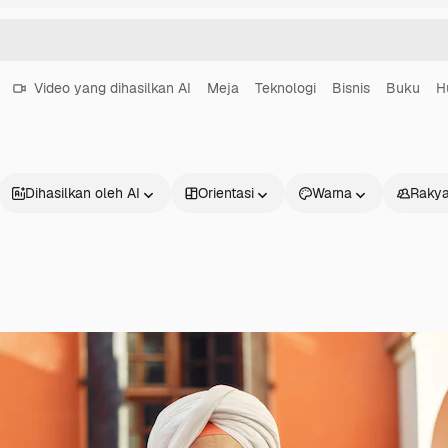
Video yang dihasilkan AI
Meja
Teknologi
Bisnis
Buku
H
Dihasilkan oleh AI
Orientasi
Warna
Rakya
Produk
Mulai