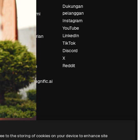
Harga
Dukungan
pelanggan
Tentang kami
Instagram
Reviews
YouTube
Karier
LinkedIn
Tren pencarian
TikTok
Blog
Discord
Acara
X
Slidesgo
an
Reddit
Jual konten
Ruang pers
Mencari magnific.ai
ree to the storing of cookies on your device to enhance site