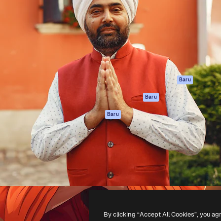
if untuk mengarahkan karya
Spaces
Academy
ebih dari 1 juta pelanggan
Asisten AI
Dokumentasi
reatif, perusahaan, agensi,
Generator gambar
Dukungan
AI
Ketentuan
nesia
Generator video AI
Penggunaan
Generator suara AI
Kebijakan privasi
Konten stok
Asli
Baru
MCP untuk
Kebijakan Cookie
Baru
Claude/ChatGPT
Pusat kepercaya
Agen
Baru
Afiliasi
API
Enterprise
Aplikasi seluler
Semua alat
Magnific
-
2026
Freepik Company S.L.U.
Hak cipta dilindungi undang-undang
.
By clicking “Accept All Cookies”, you ag