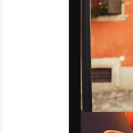
Platform kreat
terbaik Anda. L
dari kalangan k
dan studio.
Bahasa Indo
Copyright © 2010