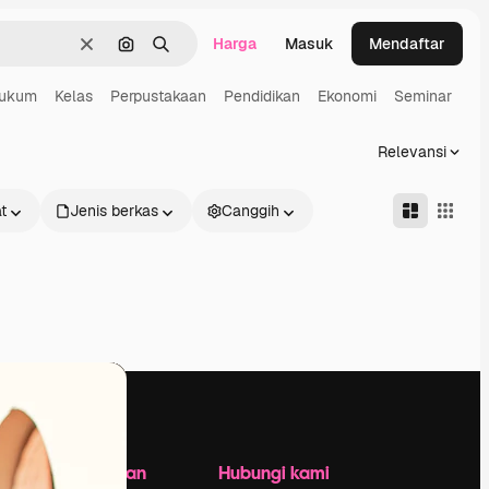
Harga
Masuk
Mendaftar
Jernih
Pencarian berdasarkan gambar
Mencari
ukum
Kelas
Perpustakaan
Pendidikan
Ekonomi
Seminar
Relevansi
t
Jenis berkas
Canggih
Perusahaan
Hubungi kami