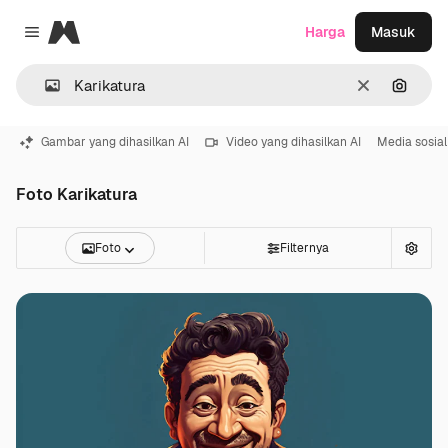
Magnific
Harga
Masuk
Close menu
Jernih
Pencar
Gambar yang dihasilkan AI
Video yang dihasilkan AI
Media sosial
Foto Karikatura
Foto
Filternya