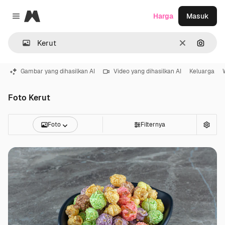
Magnific
Harga
Masuk
Close menu
Jernih
Pencar
Gambar yang dihasilkan AI
Video yang dihasilkan AI
Keluarga
Foto Kerut
Foto
Filternya