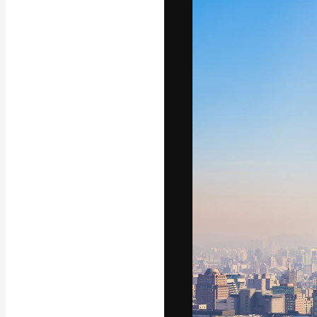
Platform kreat
terbaik Anda. L
dari kalangan k
dan studio.
Bahasa Indo
Copyright © 2010