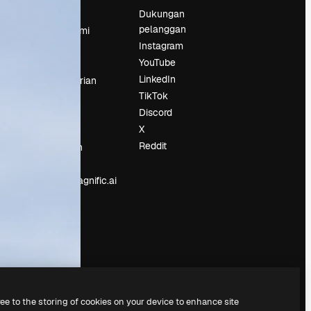
Harga
Dukungan
pelanggan
Tentang kami
Instagram
Reviews
YouTube
Karier
LinkedIn
Tren pencarian
TikTok
Blog
Discord
Acara
X
Slidesgo
an
Reddit
Jual konten
Ruang pers
Mencari magnific.ai
ree to the storing of cookies on your device to enhance site