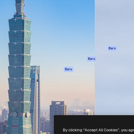
if untuk mengarahkan karya
Spaces
Academy
ebih dari 1 juta pelanggan
Asisten AI
Dokumentasi
reatif, perusahaan, agensi,
Generator gambar
Dukungan
AI
Ketentuan
nesia
Generator video AI
Penggunaan
Generator suara AI
Kebijakan privasi
Konten stok
Asli
Baru
MCP untuk
Kebijakan Cookie
Baru
Claude/ChatGPT
Pusat kepercaya
Agen
Baru
Afiliasi
API
Enterprise
Aplikasi seluler
Semua alat
Magnific
-
2026
Freepik Company S.L.U.
Hak cipta dilindungi undang-undang
.
By clicking “Accept All Cookies”, you ag