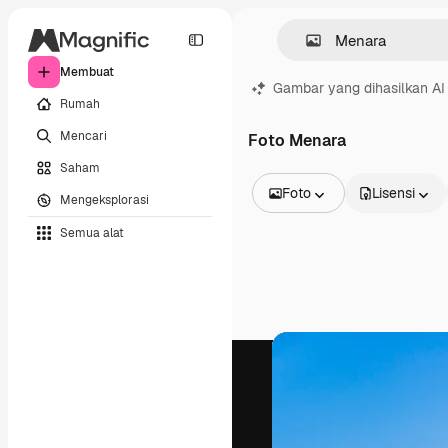
Membuat
Gambar yang dihasilkan AI
Rumah
Mencari
Foto Menara
Saham
Foto
Lisensi
Mengeksplorasi
Semua Gambar
Semua alat
Vektor
Ilustrasi
Foto
PSD
Templat
Mockup
Video
Rekaman
Grafik gerak
Templat video
Ikon
Model 3D
Huruf