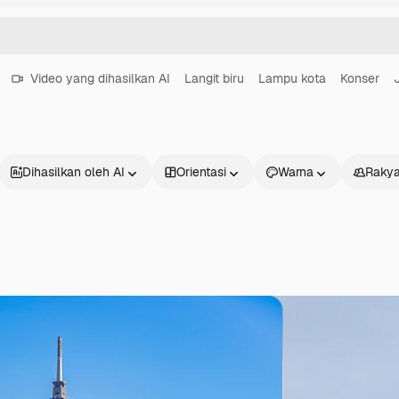
Video yang dihasilkan AI
Langit biru
Lampu kota
Konser
Dihasilkan oleh AI
Orientasi
Warna
Rakya
Produk
Mulai