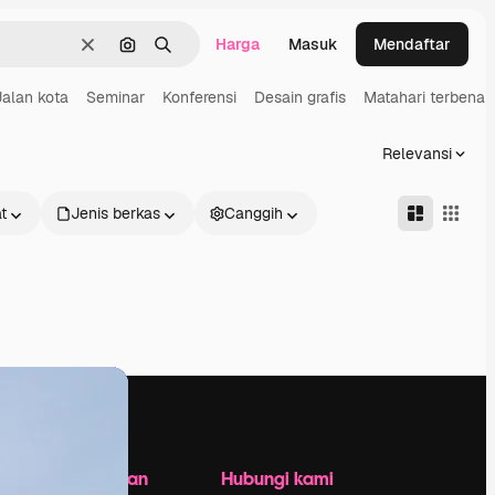
Harga
Masuk
Mendaftar
Jernih
Pencarian berdasarkan gambar
Mencari
Jalan kota
Seminar
Konferensi
Desain grafis
Matahari terbena
Relevansi
t
Jenis berkas
Canggih
Perusahaan
Hubungi kami