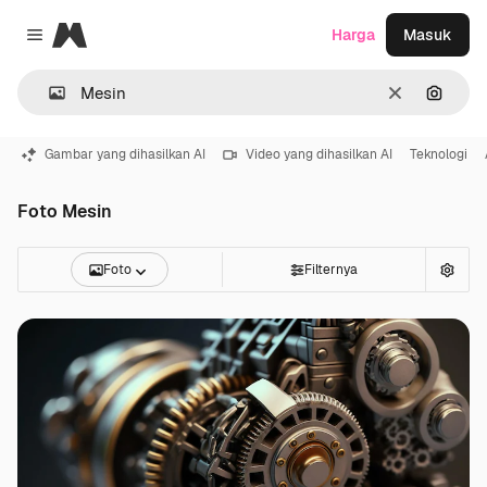
Magnific
Harga
Masuk
Close menu
Jernih
Pencar
Gambar yang dihasilkan AI
Video yang dihasilkan AI
Teknologi
Foto Mesin
Foto
Filternya