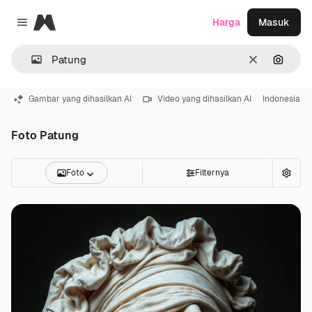
Magnific
Harga
Masuk
Close menu
Jernih
Pencar
Gambar yang dihasilkan AI
Video yang dihasilkan AI
Indonesia
Foto Patung
Foto
Filternya