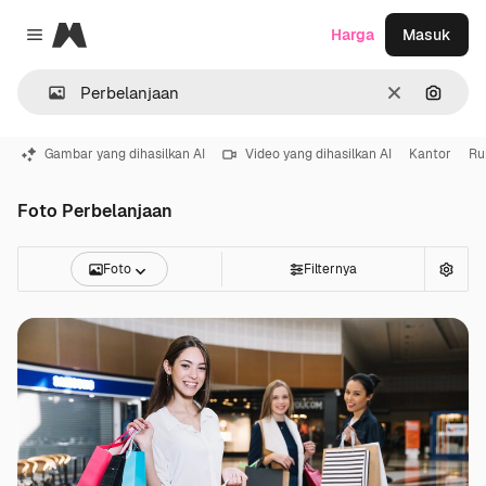
Magnific
Harga
Masuk
Close menu
Jernih
Pencar
Gambar yang dihasilkan AI
Video yang dihasilkan AI
Kantor
Ru
Foto Perbelanjaan
Foto
Filternya