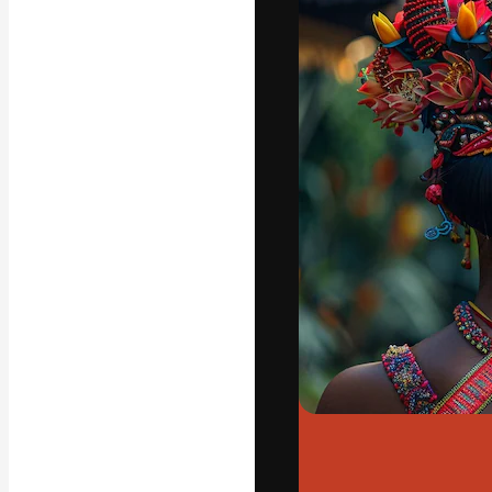
Platform kreat
terbaik Anda. L
dari kalangan k
dan studio.
Bahasa Indo
Copyright © 2010