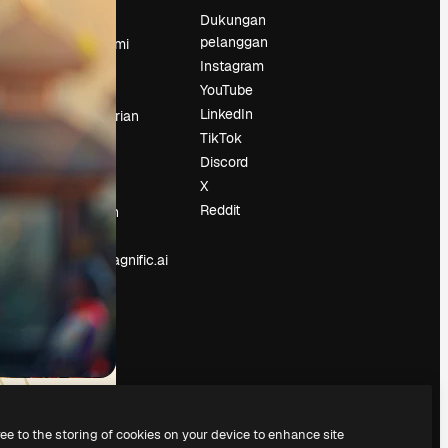
Harga
Dukungan
pelanggan
Tentang kami
Instagram
Reviews
YouTube
Karier
LinkedIn
Tren pencarian
TikTok
Blog
Discord
Acara
X
Slidesgo
an
Reddit
Jual konten
Ruang pers
Mencari magnific.ai
ree to the storing of cookies on your device to enhance site