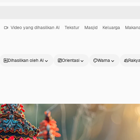
Video yang dihasilkan AI
Tekstur
Masjid
Keluarga
Makan
Dihasilkan oleh AI
Orientasi
Warna
Rakya
Produk
Mulai