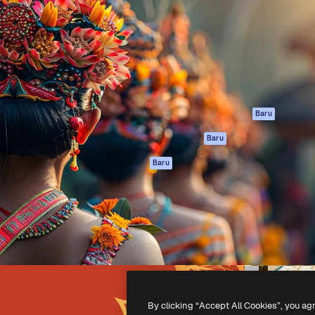
if untuk mengarahkan karya
Spaces
Academy
ebih dari 1 juta pelanggan
Asisten AI
Dokumentasi
reatif, perusahaan, agensi,
Generator gambar
Dukungan
AI
Ketentuan
nesia
Generator video AI
Penggunaan
Generator suara AI
Kebijakan privasi
Konten stok
Asli
Baru
MCP untuk
Kebijakan Cookie
Baru
Claude/ChatGPT
Pusat kepercaya
Agen
Baru
Afiliasi
API
Enterprise
Aplikasi seluler
Semua alat
Magnific
-
2026
Freepik Company S.L.U.
Hak cipta dilindungi undang-undang
.
By clicking “Accept All Cookies”, you ag