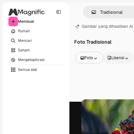
Membuat
Gambar yang dihasilkan AI
Rumah
Mencari
Foto Tradisional
Saham
Foto
Lisensi
Mengeksplorasi
Semua Gambar
Semua alat
Vektor
Ilustrasi
Foto
PSD
Templat
Mockup
Video
Rekaman
Grafik gerak
Templat video
Ikon
Model 3D
Huruf