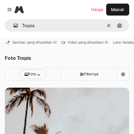
Magnific
Harga
Masuk
Close menu
Jernih
Pencar
Gambar yang dihasilkan AI
Video yang dihasilkan AI
Latar belak
Foto Tropis
Foto
Filternya