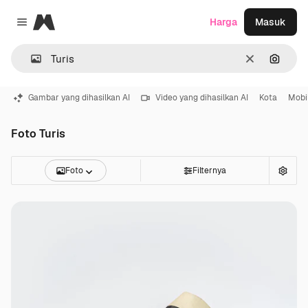
Magnific
Harga
Masuk
Close menu
Jernih
Pencar
Gambar yang dihasilkan AI
Video yang dihasilkan AI
Kota
Mobi
Foto Turis
Foto
Filternya