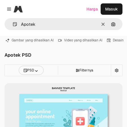
Magnific
Harga
Masuk
Close menu
Jernih
Pencar
Gambar yang dihasilkan AI
Video yang dihasilkan AI
Desain
Apotek PSD
PSD
Filternya