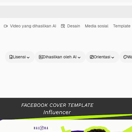
Video yang dihasilkan AI
Desain
Media sosial
Template 
Lisensi
Dihasilkan oleh AI
Orientasi
Wa
Produk
Mulai