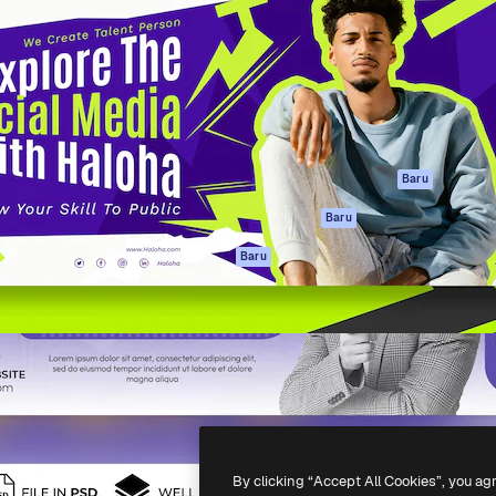
if untuk mengarahkan karya
Spaces
Academy
ebih dari 1 juta pelanggan
Asisten AI
Dokumentasi
reatif, perusahaan, agensi,
Generator gambar
Dukungan
AI
Ketentuan
nesia
Generator video AI
Penggunaan
Generator suara AI
Kebijakan privasi
Konten stok
Asli
Baru
MCP untuk
Kebijakan Cookie
Baru
Claude/ChatGPT
Pusat kepercaya
Agen
Baru
Afiliasi
API
Enterprise
Aplikasi seluler
Semua alat
Magnific
-
2026
Freepik Company S.L.U.
Hak cipta dilindungi undang-undang
.
By clicking “Accept All Cookies”, you ag