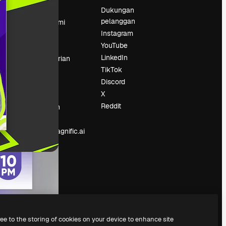
Harga
Dukungan
pelanggan
Tentang kami
Instagram
Reviews
YouTube
Karier
LinkedIn
Tren pencarian
TikTok
Blog
Discord
Acara
X
Slidesgo
an
Reddit
Jual konten
Ruang pers
Mencari magnific.ai
ree to the storing of cookies on your device to enhance site