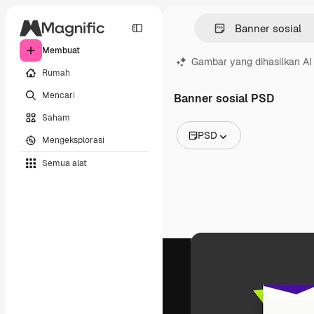
Membuat
Gambar yang dihasilkan AI
Rumah
Mencari
Banner sosial PSD
Saham
PSD
Mengeksplorasi
Semua Gambar
Semua alat
Vektor
Ilustrasi
Foto
PSD
Templat
Mockup
Video
Rekaman
Grafik gerak
Templat video
Ikon
Model 3D
Huruf