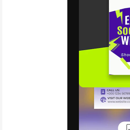
Platform kreat
terbaik Anda. L
dari kalangan k
dan studio.
Bahasa Indo
Copyright © 2010