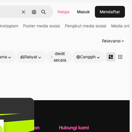
Harga
Masuk
Mendaftar
Jernih
Pencarian berdasarkan gambar
Mencari
instagram
Poster media sosial
Pengikut media sosial
Media onli
Relevansi
Dapat
diedit
rna
Rakyat
Canggih
secara
daring
Perusahaan
Hubungi kami