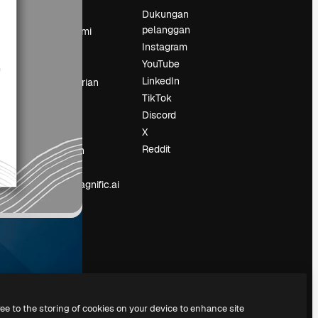
Harga
Dukungan
pelanggan
Tentang kami
Instagram
Reviews
YouTube
Karier
LinkedIn
Tren pencarian
TikTok
Blog
Discord
Acara
X
Slidesgo
an
Reddit
Jual konten
Ruang pers
Mencari magnific.ai
ree to the storing of cookies on your device to enhance site