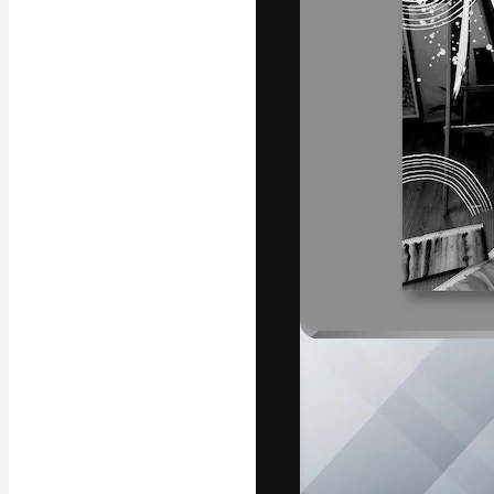
Platform kreat
terbaik Anda. L
dari kalangan k
dan studio.
Bahasa Indo
Copyright © 2010