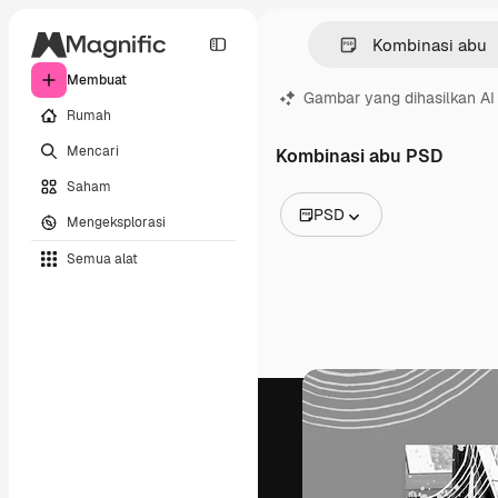
Membuat
Gambar yang dihasilkan AI
Rumah
Mencari
Kombinasi abu PSD
Saham
PSD
Mengeksplorasi
Semua Gambar
Semua alat
Vektor
Ilustrasi
Foto
PSD
Templat
Mockup
Video
Rekaman
Grafik gerak
Templat video
Ikon
Model 3D
Huruf