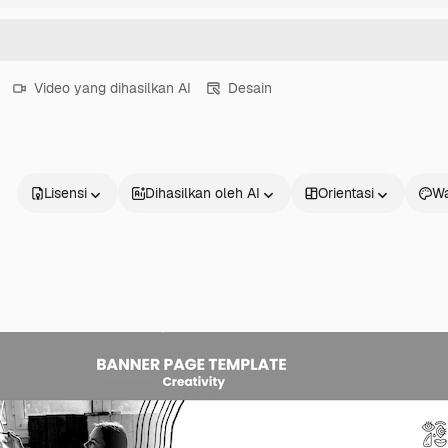
Video yang dihasilkan AI
Desain
Lisensi
Dihasilkan oleh AI
Orientasi
Wa
Produk
Mulai