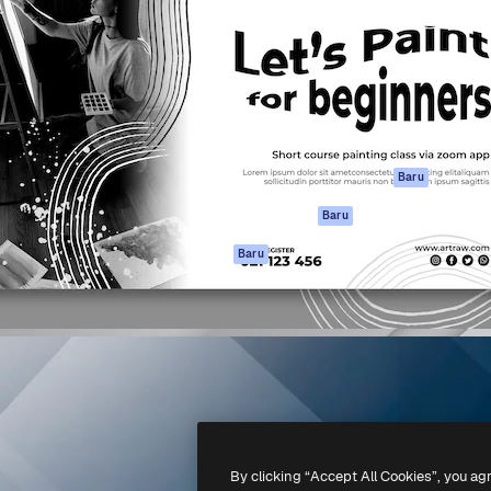
if untuk mengarahkan karya
Spaces
Academy
ebih dari 1 juta pelanggan
Asisten AI
Dokumentasi
reatif, perusahaan, agensi,
Generator gambar
Dukungan
AI
Ketentuan
nesia
Generator video AI
Penggunaan
Generator suara AI
Kebijakan privasi
Konten stok
Asli
Baru
MCP untuk
Kebijakan Cookie
Baru
Claude/ChatGPT
Pusat kepercaya
Agen
Baru
Afiliasi
API
Enterprise
Aplikasi seluler
Semua alat
Magnific
-
2026
Freepik Company S.L.U.
Hak cipta dilindungi undang-undang
.
By clicking “Accept All Cookies”, you ag