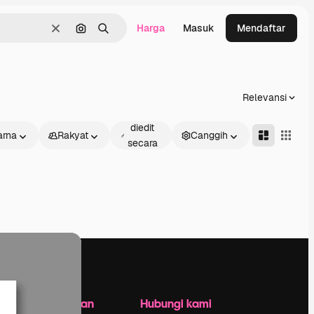
Harga
Masuk
Mendaftar
Jernih
Pencarian berdasarkan gambar
Mencari
Relevansi
Dapat
diedit
rna
Rakyat
Canggih
secara
daring
Perusahaan
Hubungi kami