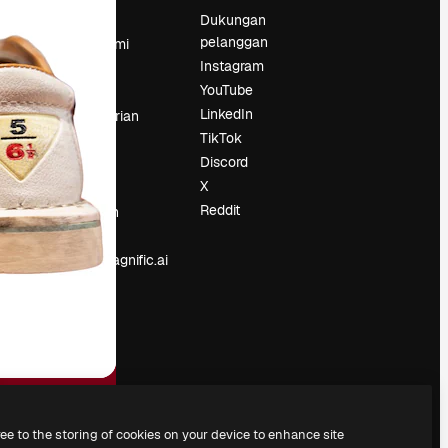
Harga
Dukungan
pelanggan
Tentang kami
Instagram
Reviews
YouTube
Karier
LinkedIn
Tren pencarian
TikTok
Blog
Discord
Acara
X
Slidesgo
an
Reddit
Jual konten
Ruang pers
Mencari magnific.ai
ree to the storing of cookies on your device to enhance site