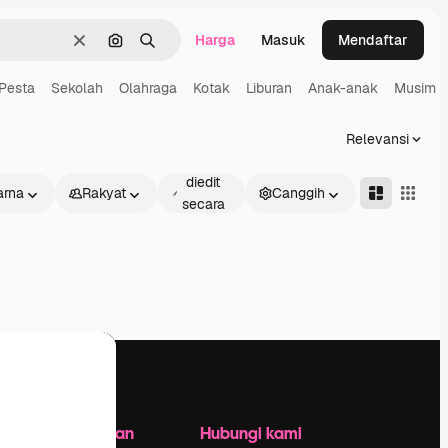
Harga
Masuk
Mendaftar
Jernih
Pencarian berdasarkan gambar
Mencari
Pesta
Sekolah
Olahraga
Kotak
Liburan
Anak-anak
Musim s
Relevansi
Dapat
diedit
rna
Rakyat
Canggih
secara
daring
Perusahaan
Hubungi kami