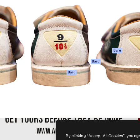
if untuk mengarahkan karya
Spaces
Academy
ebih dari 1 juta pelanggan
Asisten AI
Dokumentasi
reatif, perusahaan, agensi,
Generator gambar
Dukungan
AI
Ketentuan
nesia
Generator video AI
Penggunaan
Generator suara AI
Kebijakan privasi
Konten stok
Asli
Baru
MCP untuk
Kebijakan Cookie
Baru
Claude/ChatGPT
Pusat kepercaya
Agen
Baru
Afiliasi
API
Enterprise
Aplikasi seluler
Semua alat
Magnific
-
2026
Freepik Company S.L.U.
Hak cipta dilindungi undang-undang
.
By clicking “Accept All Cookies”, you ag