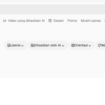
Video yang dihasilkan AI
Desain
Promo
Musim panas
Lisensi
Dihasilkan oleh AI
Orientasi
Wa
Produk
Mulai