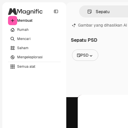
Membuat
Gambar yang dihasilkan AI
Rumah
Mencari
Sepatu PSD
Saham
PSD
Mengeksplorasi
Semua Gambar
Semua alat
Vektor
Ilustrasi
Foto
PSD
Templat
Mockup
Video
Rekaman
Grafik gerak
Templat video
Ikon
Model 3D
Huruf