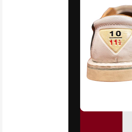
Platform kreat
terbaik Anda. L
dari kalangan k
dan studio.
Bahasa Indo
Copyright © 2010