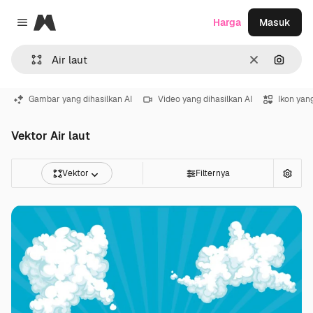
Magnific
Harga
Masuk
Close menu
Jernih
Pencar
Gambar yang dihasilkan AI
Video yang dihasilkan AI
Ikon yang
Vektor Air laut
Vektor
Filternya