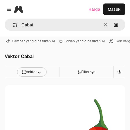
Magnific
Harga
Masuk
Close menu
Jernih
Pencar
Gambar yang dihasilkan AI
Video yang dihasilkan AI
Ikon yang
Vektor Cabai
Vektor
Filternya