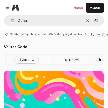
Magnific
Harga
Masuk
Close menu
Jernih
Pencar
Gambar yang dihasilkan AI
Video yang dihasilkan AI
Ikon yang
Vektor Ceria
Vektor
Filternya