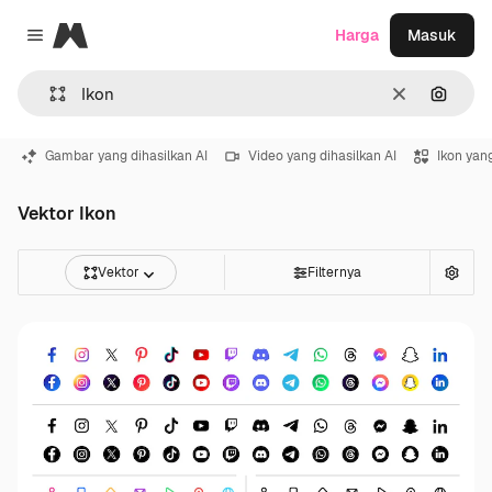
Magnific
Harga
Masuk
Close menu
Jernih
Pencar
Gambar yang dihasilkan AI
Video yang dihasilkan AI
Ikon yang
Vektor Ikon
Vektor
Filternya