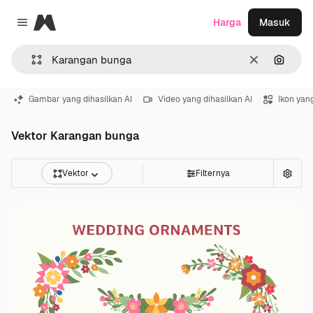
Magnific
Harga
Masuk
Close menu
Jernih
Pencar
Gambar yang dihasilkan AI
Video yang dihasilkan AI
Ikon yang
Vektor Karangan bunga
Vektor
Filternya