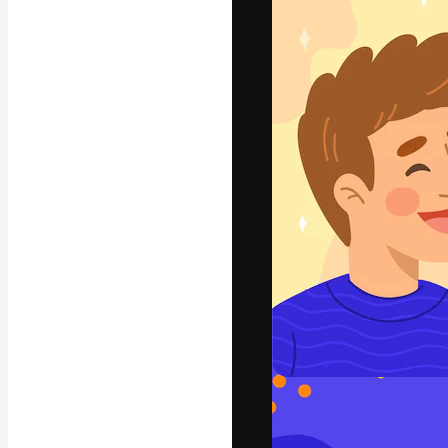
Platform kreat
terbaik Anda. L
dari kalangan k
dan studio.
Bahasa Indo
Copyright © 2010