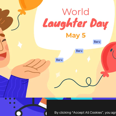
if untuk mengarahkan karya
Spaces
Academy
ebih dari 1 juta pelanggan
Asisten AI
Dokumentasi
reatif, perusahaan, agensi,
Generator gambar
Dukungan
AI
Ketentuan
nesia
Generator video AI
Penggunaan
Generator suara AI
Kebijakan privasi
Konten stok
Asli
Baru
MCP untuk
Kebijakan Cookie
Baru
Claude/ChatGPT
Pusat kepercaya
Agen
Baru
Afiliasi
API
Enterprise
Aplikasi seluler
Semua alat
Magnific
-
2026
Freepik Company S.L.U.
Hak cipta dilindungi undang-undang
.
By clicking “Accept All Cookies”, you ag