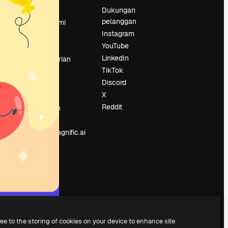
Harga
Dukungan
pelanggan
Tentang kami
Instagram
Reviews
YouTube
Karier
LinkedIn
Tren pencarian
TikTok
Blog
Discord
Acara
X
Slidesgo
an
Reddit
Jual konten
Ruang pers
Mencari magnific.ai
ree to the storing of cookies on your device to enhance site