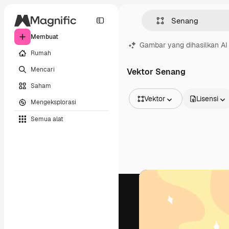
Membuat
Gambar yang dihasilkan AI
Rumah
Mencari
Vektor Senang
Saham
Vektor
Lisensi
Mengeksplorasi
Semua Gambar
Semua alat
Vektor
Ilustrasi
Foto
PSD
Templat
Mockup
Video
Rekaman
Grafik gerak
Templat video
Ikon
Model 3D
Huruf