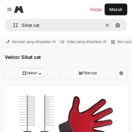
Magnific
Harga
Masuk
Close menu
Jernih
Pencar
Gambar yang dihasilkan AI
Video yang dihasilkan AI
Ikon yang
Vektor Sikat cat
Vektor
Filternya