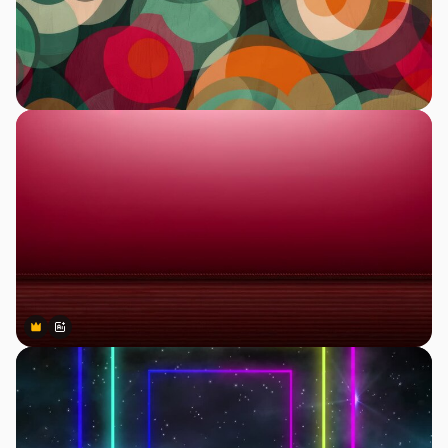
Premium
Premium
Dihasilkan oleh AI