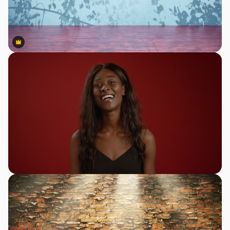
Premium
Premium