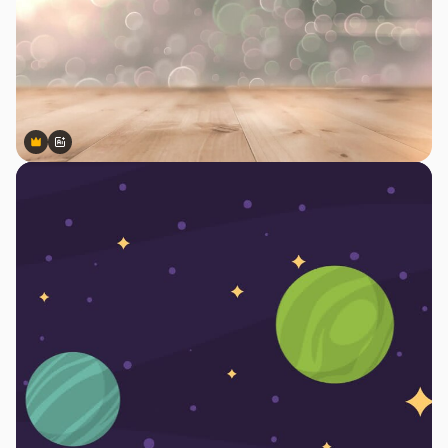
Premium
Premium
Dihasilkan oleh AI