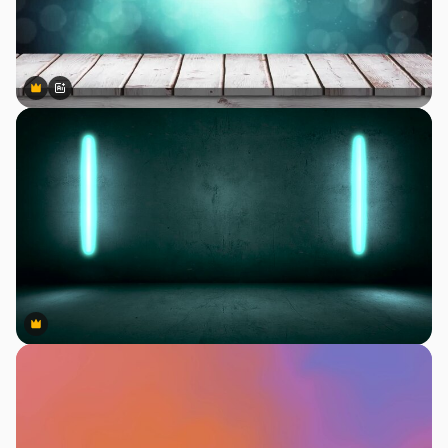
Premium
Premium
Dihasilkan oleh AI
Premium
Premium