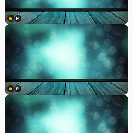
Premium
Premium
Dihasilkan oleh AI
Premium
Premium
Dihasilkan oleh AI