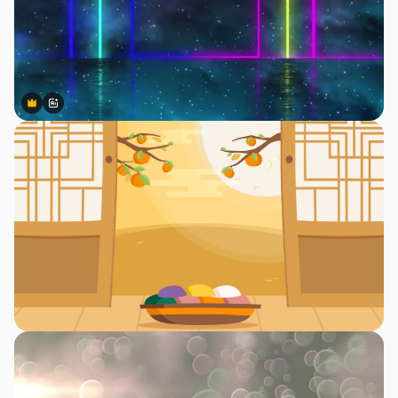
Premium
Premium
Dihasilkan oleh AI