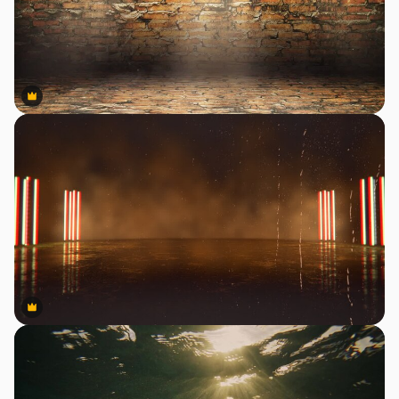
Premium
Premium
Premium
Premium