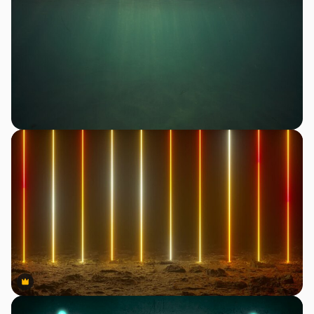
Premium
Premium