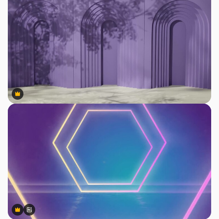
Premium
Premium
Premium
Premium
Dihasilkan oleh AI