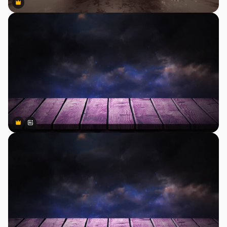
Premium
Premium
Premium
Premium
Dihasilkan oleh AI