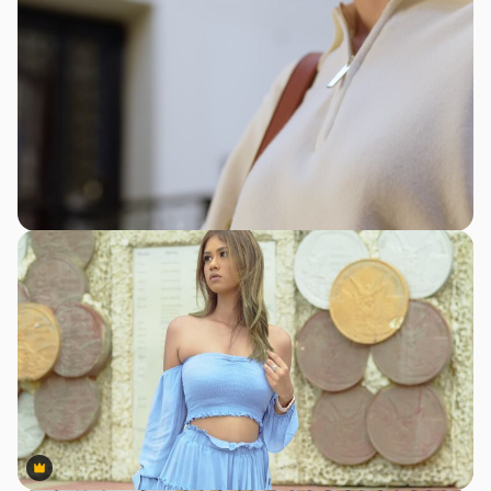
Premium
Premium