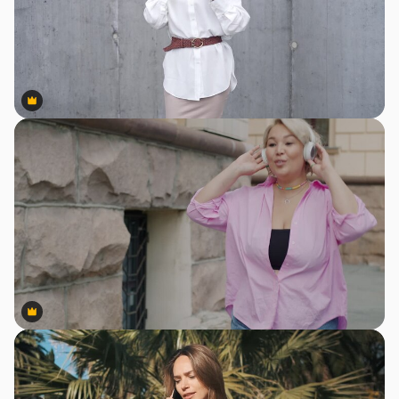
Premium
Premium
Premium
Premium