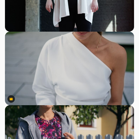
Premium
Premium