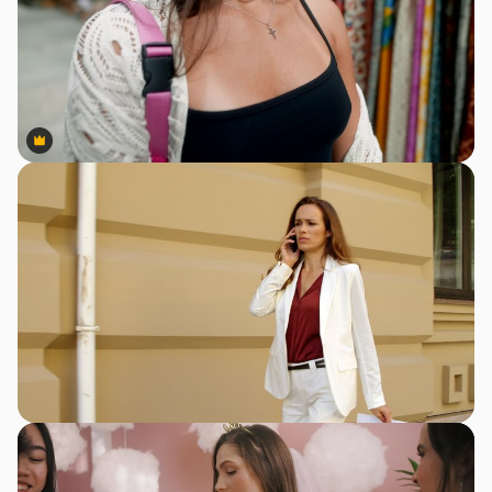
Premium
Premium