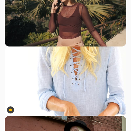
Premium
Premium