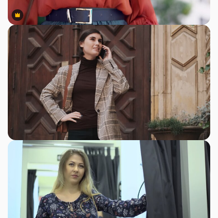
Premium
Premium