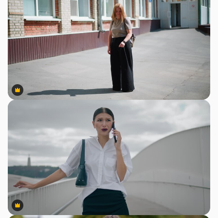
Premium
Premium
Premium
Premium