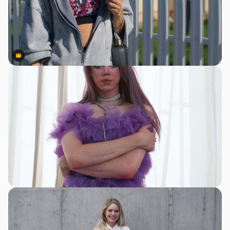
Premium
Premium