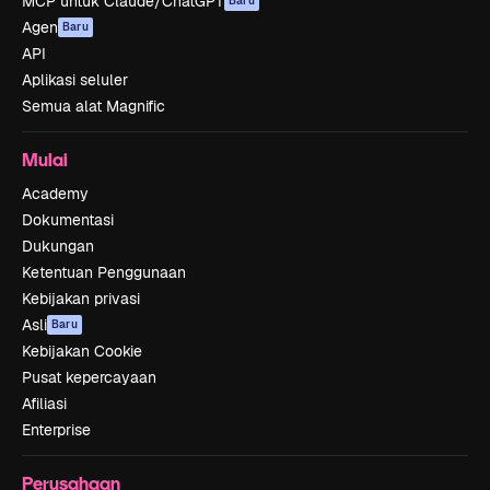
MCP untuk Claude/ChatGPT
Baru
Agen
Baru
API
Aplikasi seluler
Semua alat Magnific
Mulai
Academy
Dokumentasi
Dukungan
Ketentuan Penggunaan
Kebijakan privasi
Asli
Baru
Kebijakan Cookie
Pusat kepercayaan
Afiliasi
Enterprise
Perusahaan