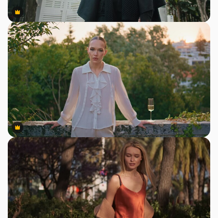
Premium
Premium
Premium
Premium