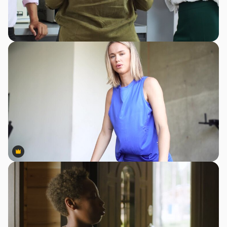
Premium
Premium