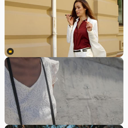
Premium
Premium