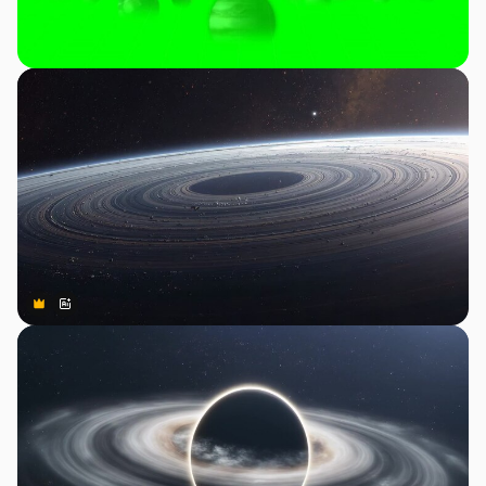
Premium
Premium
Dihasilkan oleh AI