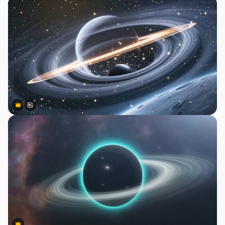
Premium
Premium
Dihasilkan oleh AI