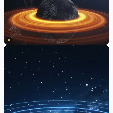
Premium
Premium