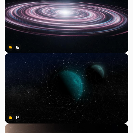
Premium
Premium
Dihasilkan oleh AI
Premium
Premium
Dihasilkan oleh AI