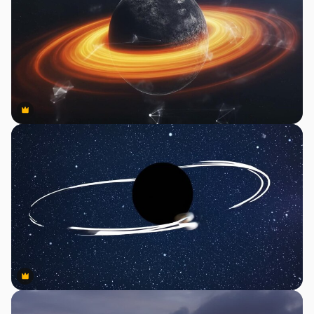
Premium
Premium
Premium
Premium