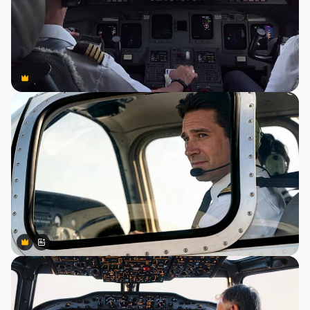
Premium
Premium
Premium
Premium
Dihasilkan oleh AI