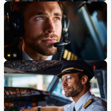
Premium
Premium
Dihasilkan oleh AI