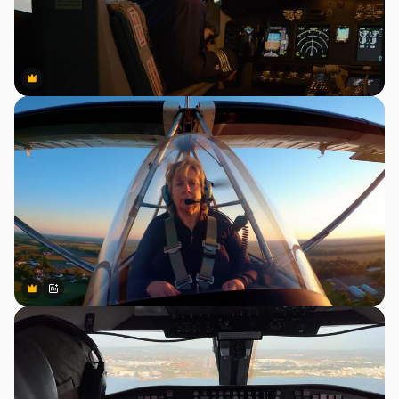
Premium
Premium
Premium
Premium
Dihasilkan oleh AI