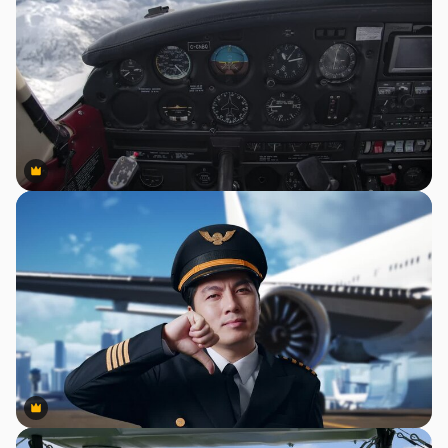
Premium
Premium
Premium
Premium