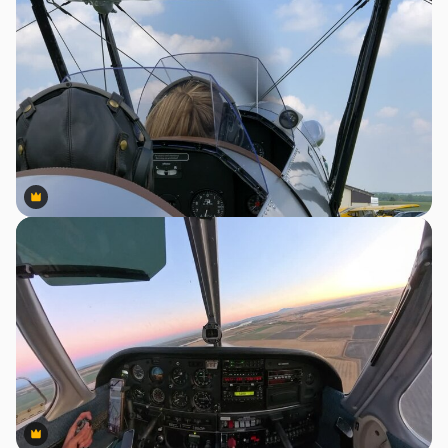
Premium
Premium
Premium
Premium