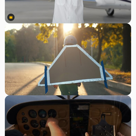
Premium
Premium