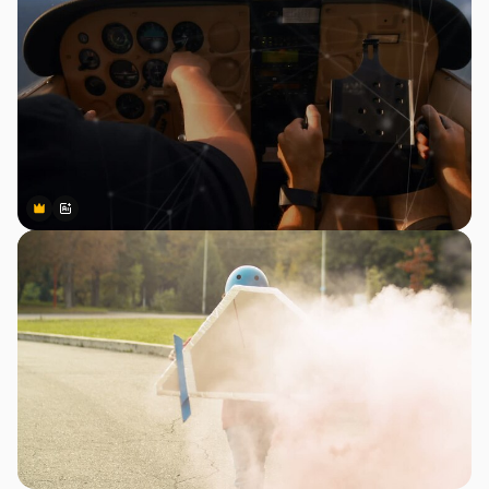
Premium
Premium
Dihasilkan oleh AI