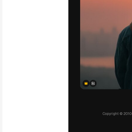
Platform kreat
terbaik Anda. L
dari kalangan k
dan studio.
Bahasa Indo
Premium
Premium
Premium
Premium
Premium
Premium
Premium
Premium
Premium
Premium
Premium
Premium
Premium
Premium
Premium
Premium
Premium
Premium
Premium
Premium
Dihasilkan oleh AI
Premium
Premium
Premium
Premium
Premium
Premium
Premium
Premium
Premium
Premium
Premium
Premium
Premium
Premium
Premium
Premium
Premium
Premium
Premium
Premium
Premium
Premium
Premium
Premium
Premium
Premium
Premium
Premium
Premium
Premium
Premium
Premium
Premium
Premium
Premium
Premium
Premium
Premium
Premium
Premium
Premium
Premium
Premium
Premium
Premium
Premium
Premium
Premium
Premium
Premium
Premium
Premium
Premium
Premium
Premium
Premium
Premium
Premium
Dihasilkan oleh AI
Dihasilkan oleh AI
Dihasilkan oleh AI
Dihasilkan oleh AI
Dihasilkan oleh AI
Dihasilkan oleh AI
Dihasilkan oleh AI
Dihasilkan oleh AI
Copyright © 2010