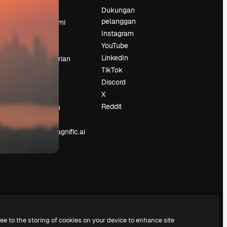
Harga
Dukungan
pelanggan
Tentang kami
Instagram
Reviews
YouTube
Karier
LinkedIn
Tren pencarian
TikTok
Blog
Discord
Acara
X
Slidesgo
an
Reddit
Jual konten
Ruang pers
Mencari magnific.ai
ree to the storing of cookies on your device to enhance site