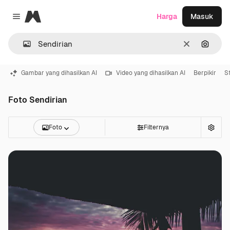
Magnific
Harga
Masuk
Close menu
Jernih
Pencar
Gambar yang dihasilkan AI
Video yang dihasilkan AI
Berpikir
S
Foto Sendirian
Foto
Filternya