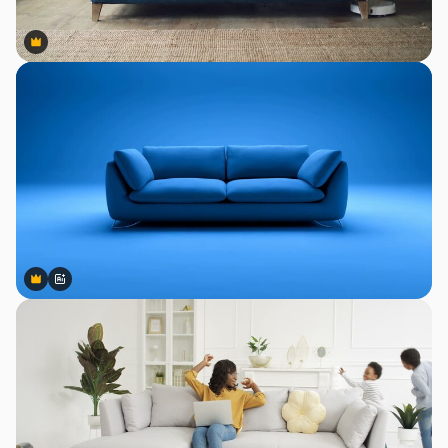
Premium
Premium
Premium
Premium
Dihasilkan oleh AI