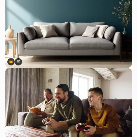
Premium
Premium
Dihasilkan oleh AI