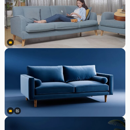
Premium
Premium
Premium
Premium
Dihasilkan oleh AI