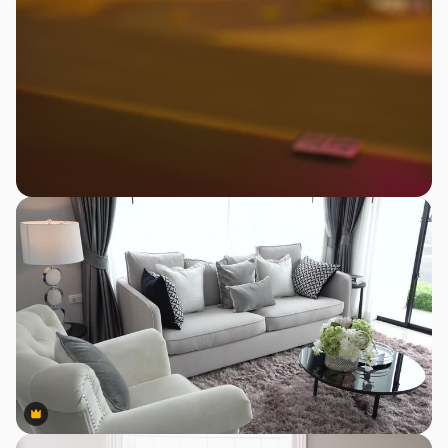
Premium
Premium