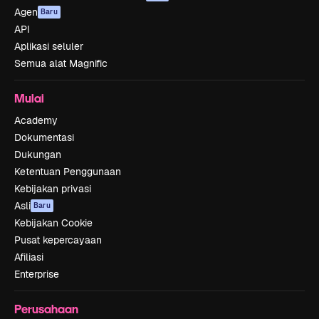
Agen
Baru
API
Aplikasi seluler
Semua alat Magnific
Mulai
Academy
Dokumentasi
Dukungan
Ketentuan Penggunaan
Kebijakan privasi
Asli
Baru
Kebijakan Cookie
Pusat kepercayaan
Afiliasi
Enterprise
Perusahaan