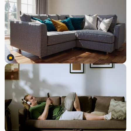
Premium
Premium