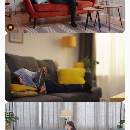
Premium
Premium