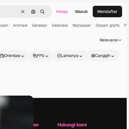
Harga
Masuk
Mendaftar
Jernih
Pencarian berdasarkan gambar
Mencari
sain
Animasi
Gerakan
Dekorasi
Wallpaper
Desain grafis
Po
Relevansi
Orientasi
FPS
Lamanya
Canggih
Perusahaan
Hubungi kami