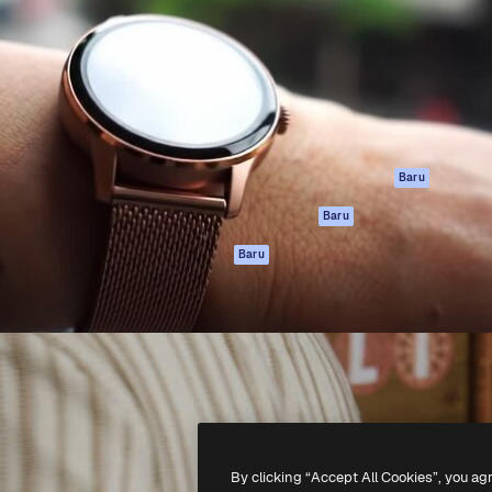
if untuk mengarahkan karya
Spaces
Academy
ebih dari 1 juta pelanggan
Asisten AI
Dokumentasi
reatif, perusahaan, agensi,
Generator gambar
Dukungan
AI
Ketentuan
nesia
Generator video AI
Penggunaan
Generator suara AI
Kebijakan privasi
Konten stok
Asli
Baru
MCP untuk
Kebijakan Cookie
Baru
Claude/ChatGPT
Pusat kepercaya
Agen
Baru
Afiliasi
API
Enterprise
Aplikasi seluler
Semua alat
Magnific
-
2026
Freepik Company S.L.U.
Hak cipta dilindungi undang-undang
.
By clicking “Accept All Cookies”, you ag