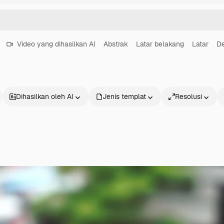
Video yang dihasilkan AI
Abstrak
Latar belakang
Latar
De
Dihasilkan oleh AI
Jenis templat
Resolusi
Produk
Mulai