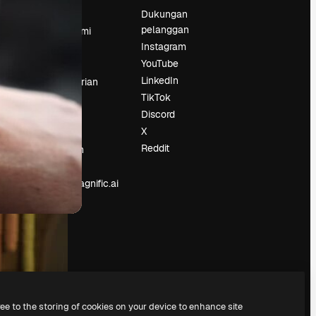
Harga
Dukungan
pelanggan
Tentang kami
Instagram
Reviews
YouTube
Karier
LinkedIn
Tren pencarian
TikTok
Blog
Discord
Acara
X
Slidesgo
an
Reddit
Jual konten
Ruang pers
Mencari magnific.ai
ree to the storing of cookies on your device to enhance site