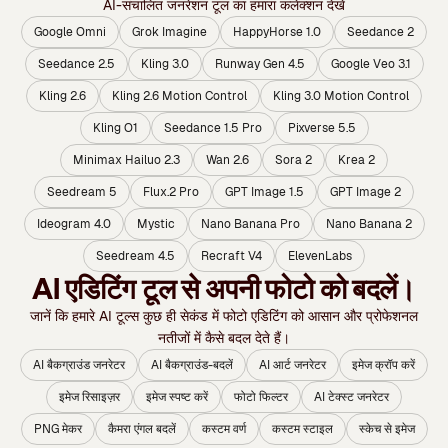
AI-संचालित जनरेशन टूल का हमारा कलेक्शन देखें
Google Omni
Grok Imagine
HappyHorse 1.0
Seedance 2
Seedance 2.5
Kling 3.0
Runway Gen 4.5
Google Veo 3.1
Kling 2.6
Kling 2.6 Motion Control
Kling 3.0 Motion Control
Kling O1
Seedance 1.5 Pro
Pixverse 5.5
Minimax Hailuo 2.3
Wan 2.6
Sora 2
Krea 2
Seedream 5
Flux.2 Pro
GPT Image 1.5
GPT Image 2
Ideogram 4.0
Mystic
Nano Banana Pro
Nano Banana 2
Seedream 4.5
Recraft V4
ElevenLabs
AI एडिटिंग टूल से अपनी फोटो को बदलें।
जानें कि हमारे AI टूल्स कुछ ही सेकंड में फोटो एडिटिंग को आसान और प्रोफेशनल
नतीजों में कैसे बदल देते हैं।
AI बैकग्राउंड जनरेटर
AI बैकग्राउंड-बदलें
AI आर्ट जनरेटर
इमेज क्रॉप करें
इमेज रिसाइज़र
इमेज स्पष्ट करें
फोटो फिल्टर
AI टेक्‍स्‍ट जनरेटर
PNG मेकर
कैमरा एंगल बदलें
कस्टम वर्ण
कस्‍टम स्‍टाइल
स्केच से इमेज