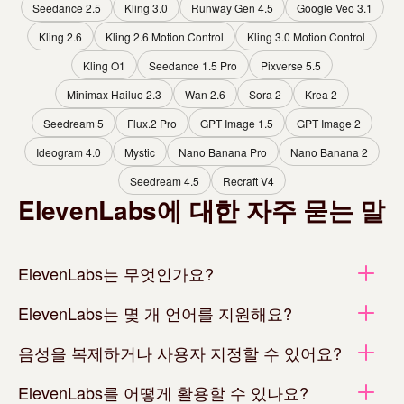
Seedance 2.5
Kling 3.0
Runway Gen 4.5
Google Veo 3.1
Kling 2.6
Kling 2.6 Motion Control
Kling 3.0 Motion Control
Kling O1
Seedance 1.5 Pro
Pixverse 5.5
Minimax Hailuo 2.3
Wan 2.6
Sora 2
Krea 2
Seedream 5
Flux.2 Pro
GPT Image 1.5
GPT Image 2
Ideogram 4.0
Mystic
Nano Banana Pro
Nano Banana 2
Seedream 4.5
Recraft V4
ElevenLabs에 대한 자주 묻는 말
ElevenLabs는 무엇인가요?
ElevenLabs는 몇 개 언어를 지원해요?
음성을 복제하거나 사용자 지정할 수 있어요?
ElevenLabs를 어떻게 활용할 수 있나요?