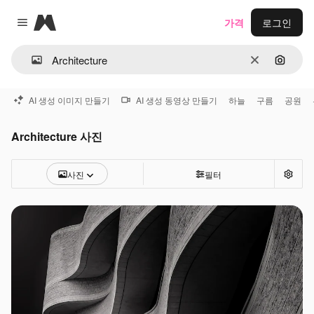
Magnific
가격
로그인
Close menu
지우기
이미지
AI 생성 이미지 만들기
AI 생성 동영상 만들기
하늘
구름
공원
Architecture 사진
사진
필터