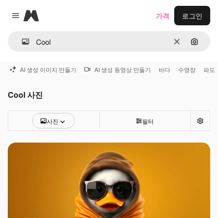
Magnific
가격
로그인
Close menu
지우기
이미지
AI 생성 이미지 만들기
AI 생성 동영상 만들기
바다
수영장
파도
Cool 사진
사진
필터