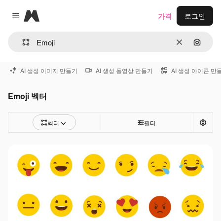
Magnific
가격
로그인
Close menu
지우기
이미지
AI 생성 이미지 만들기
AI 생성 동영상 만들기
AI 생성 아이콘 만
Emoji 벡터
벡터
필터