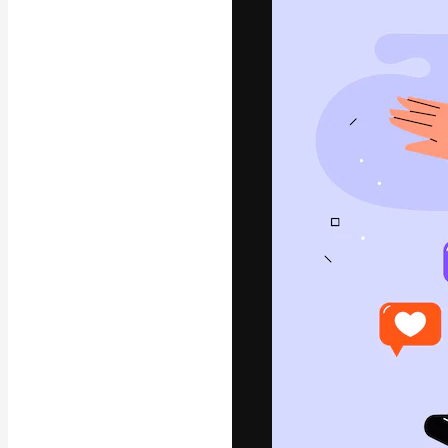
글꼴
최고의 결과물
플랫폼. 크리에
스튜디오를 아우
자.
한국어
Copyright © 2010-