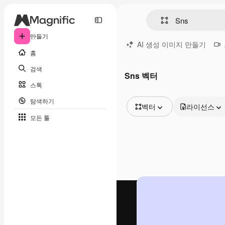
만들기
AI 생성 이미지 만들기
홈
검색
Sns 벡터
스톡
탐색하기
벡터
라이선스
모든 툴
모든 이미지
벡터
일러스트
사진
PSD
템플릿
목업
동영상
영상 클립
모션 그래픽
동영상 템플릿
아이콘
3D 모델