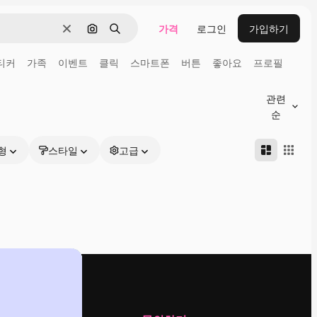
가격
로그인
가입하기
지우기
이미지로 검색
검색
티커
가족
이벤트
클릭
스마트폰
버튼
좋아요
프로필
관련
순
형
스타일
고급