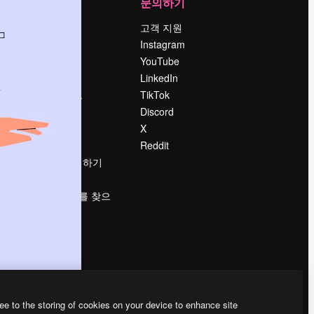
회사
문의하기
가격
고객 지원
회사 소개
Instagram
Reviews
YouTube
채용 정보
LinkedIn
책
검색 트렌드
TikTok
블로그
Discord
이벤트
X
Slidesgo
Reddit
콘텐츠 판매하기
프레스룸
magnific.ai를 찾으
시나요?
ee to the storing of cookies on your device to enhance site