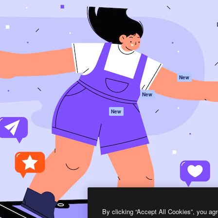
프로덕트
시작하기
을 이끌어내는 크리에이티브
Spaces
Academy
이터, 엔터프라이즈, 에이전시,
AI 어시스턴트
문서
르는 100만 명 이상의 구독
AI 이미지 생성기
지원
AI 동영상 생성기
이용 약관
AI 텍스트 음성 변환
개인정보 보호 정
스톡 콘텐츠
원본
New
Claude/ChatGPT
쿠키 정책
New
용 MCP
Trust Center
Agents
제휴 파트너
New
API
비지니스
모바일 앱
모든 Magnific 툴
2026
Freepik Company S.L.U.
모든 권리는 보호 받습니다
.
By clicking “Accept All Cookies”, you agr