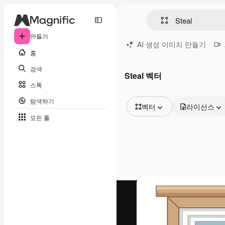
만들기
AI 생성 이미지 만들기
홈
검색
Steal 벡터
스톡
탐색하기
벡터
라이선스
모든 툴
모든 이미지
벡터
일러스트
사진
PSD
템플릿
목업
동영상
영상 클립
모션 그래픽
동영상 템플릿
아이콘
3D 모델