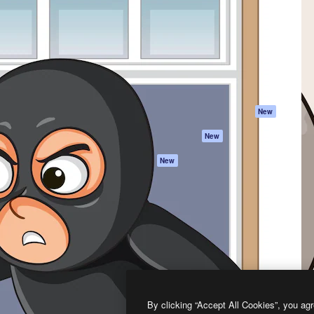
프로덕트
시작하기
을 이끌어내는 크리에이티브
Spaces
Academy
이터, 엔터프라이즈, 에이전시,
AI 어시스턴트
문서
르는 100만 명 이상의 구독
AI 이미지 생성기
지원
AI 동영상 생성기
이용 약관
AI 텍스트 음성 변환
개인정보 보호 정
스톡 콘텐츠
원본
New
Claude/ChatGPT
쿠키 정책
New
용 MCP
Trust Center
Agents
제휴 파트너
New
API
비지니스
모바일 앱
모든 Magnific 툴
2026
Freepik Company S.L.U.
모든 권리는 보호 받습니다
.
By clicking “Accept All Cookies”, you agr