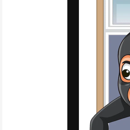
글꼴
최고의 결과물
플랫폼. 크리에
스튜디오를 아우
자.
한국어
Copyright © 2010-