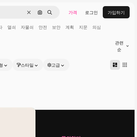
가격
로그인
가입하기
지우기
이미지로 검색
검색
자
열쇠
자물쇠
안전
보안
계획
지문
의심
관련
순
형
스타일
고급