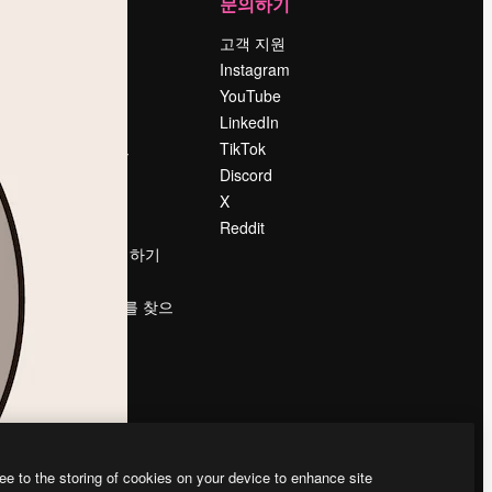
회사
문의하기
가격
고객 지원
회사 소개
Instagram
Reviews
YouTube
채용 정보
LinkedIn
책
검색 트렌드
TikTok
블로그
Discord
이벤트
X
Slidesgo
Reddit
콘텐츠 판매하기
프레스룸
magnific.ai를 찾으
시나요?
ee to the storing of cookies on your device to enhance site