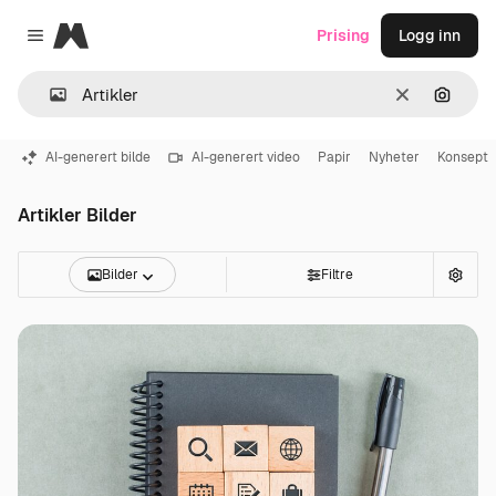
Magnific
Prising
Logg inn
Close menu
Slett
Søk ett
AI-generert bilde
AI-generert video
Papir
Nyheter
Konsept
Artikler Bilder
Bilder
Filtre