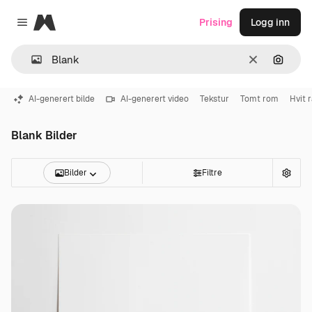
Magnific
Prising
Logg inn
Close menu
Slett
Søk ett
AI-generert bilde
AI-generert video
Tekstur
Tomt rom
Hvit
Blank Bilder
Bilder
Filtre