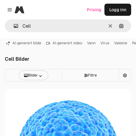
Magnific
Prising
Logg inn
Close menu
Slett
Søk ett
AI-generert bilde
AI-generert video
Vann
Virus
Vaksine
Re
Cell Bilder
Bilder
Filtre