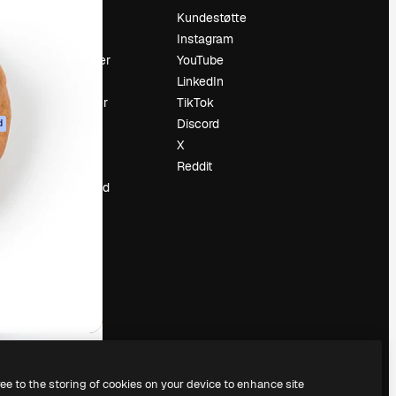
Prising
Kundestøtte
Om oss
Instagram
Anmeldelser
YouTube
Karrierer
LinkedIn
ring
Søketrender
TikTok
Blogg
Discord
d
Hendelser
X
ler
Slidesgo
Reddit
Selg innhold
Presserom
Leter etter
magnific.ai
ree to the storing of cookies on your device to enhance site