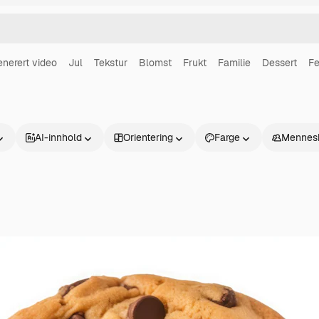
enerert video
Jul
Tekstur
Blomst
Frukt
Familie
Dessert
Fe
AI-innhold
Orientering
Farge
Mennes
Produkter
Kom i gang