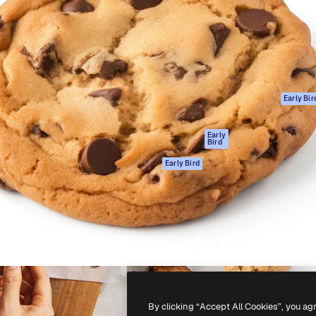
ttformen for å lede ditt
Spaces
Academy
er enn 1 million abonnenter
AI-assistent
Dokumentasjon
selskaper, byråer og studioer.
AI Image Generator
Support
ål
AI-videogenerator
Vilkår for bruk
AI-
Personvernerklæ
stemmegenerator
Originaler
Early Bir
Arkivinnhold
Retningslinjer for
MCP for
informasjonskaps
Early
Bird
Claude/ChatGPT
Tillitssenter
Agenter
Early Bird
Affiliates
API
For bedrifter
Mobilapp
Alle Magnific-
verktøy
-
2026
Freepik Company S.L.U.
Alle rettigheter forbeholdt
.
By clicking “Accept All Cookies”, you ag