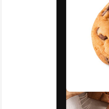
Den kreative pla
beste arbeid. M
blant kreative, 
Norsk bokm
Copyright © 2010