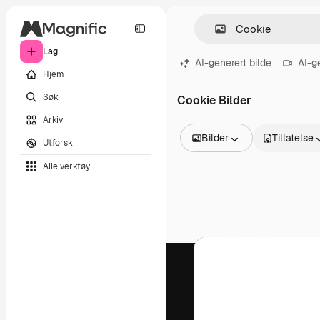
Lag
AI-generert bilde
AI-g
Hjem
Søk
Cookie Bilder
Arkiv
Bilder
Tillatelse
Utforsk
Alle bilder
Alle verktøy
Vektorer
Illustrasjoner
Bilder
PSD
Maler
Mockups
Videoer
Opptak
Bevegelsesgrafikk
Videomaler
Ikoner
3D-modeller
Skrifter