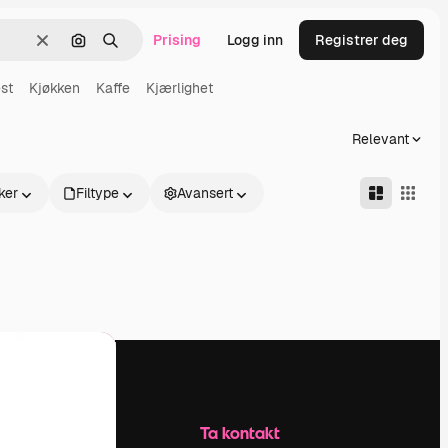
Prising
Logg inn
Registrer deg
Slett
Søk etter bilde
Søk
st
Kjøkken
Kaffe
Kjærlighet
Relevant
ker
Filtype
Avansert
Selskap
Ta kontakt