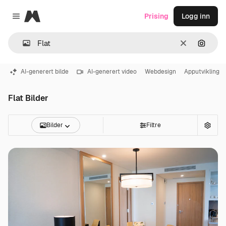
Magnific
Prising
Logg inn
Close menu
Slett
Søk ett
AI-generert bilde
AI-generert video
Webdesign
Apputvikling
Flat Bilder
Bilder
Filtre