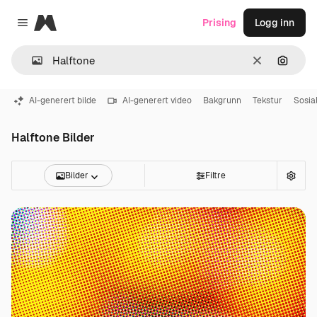
Magnific
Prising
Logg inn
Close menu
Slett
Søk ett
AI-generert bilde
AI-generert video
Bakgrunn
Tekstur
Sosia
Halftone Bilder
Bilder
Filtre