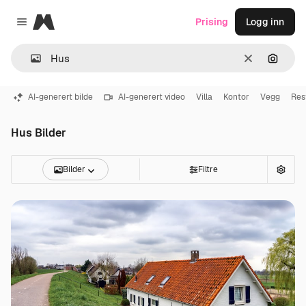
Magnific
Prising
Logg inn
Close menu
Slett
Søk ett
AI-generert bilde
AI-generert video
Villa
Kontor
Vegg
Res
Hus Bilder
Bilder
Filtre