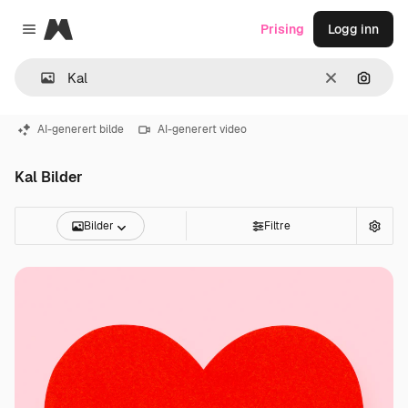
Magnific
Prising
Logg inn
Close menu
Slett
Søk ett
AI-generert bilde
AI-generert video
Kal Bilder
Bilder
Filtre