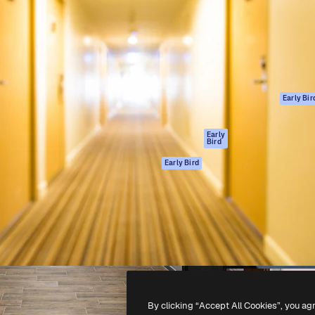
ttformen for å lede ditt
Spaces
Academy
er enn 1 million abonnenter
AI-assistent
Dokumentasjon
selskaper, byråer og studioer.
AI Image Generator
Support
ål
AI-videogenerator
Vilkår for bruk
AI-
Personvernerklæ
stemmegenerator
Originaler
Early Bir
Arkivinnhold
Retningslinjer for
MCP for
informasjonskaps
Early
Bird
Claude/ChatGPT
Tillitssenter
Agenter
Early Bird
Affiliates
API
For bedrifter
Mobilapp
Alle Magnific-
verktøy
-
2026
Freepik Company S.L.U.
Alle rettigheter forbeholdt
.
By clicking “Accept All Cookies”, you ag