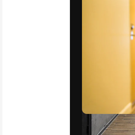
Den kreative pla
beste arbeid. M
blant kreative, 
Norsk bokm
Copyright © 2010