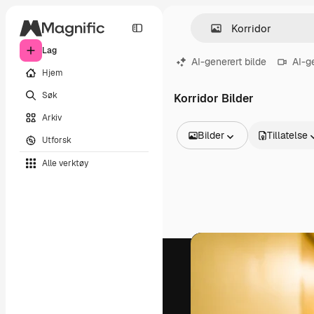
Lag
AI-generert bilde
AI-g
Hjem
Søk
Korridor Bilder
Arkiv
Bilder
Tillatelse
Utforsk
Alle bilder
Alle verktøy
Vektorer
Illustrasjoner
Bilder
PSD
Maler
Mockups
Videoer
Opptak
Bevegelsesgrafikk
Videomaler
Ikoner
3D-modeller
Skrifter