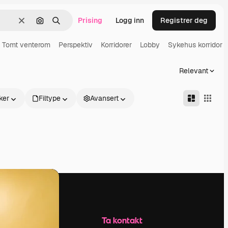
Prising
Logg inn
Registrer deg
Slett
Søk etter bilde
Søk
Tomt venterom
Perspektiv
Korridorer
Lobby
Sykehus korridor
Relevant
ker
Filtype
Avansert
Selskap
Ta kontakt