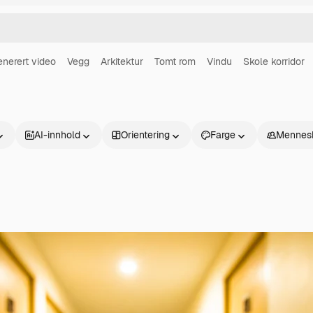
enerert video
Vegg
Arkitektur
Tomt rom
Vindu
Skole korridor
AI-innhold
Orientering
Farge
Mennes
Produkter
Kom i gang