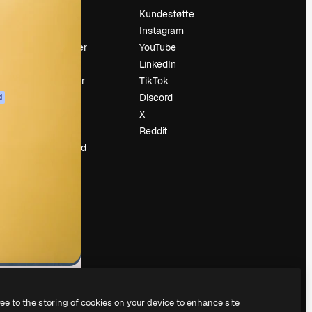
Prising
Kundestøtte
Om oss
Instagram
Anmeldelser
YouTube
Karrierer
LinkedIn
ring
Søketrender
TikTok
Blogg
Discord
d
Hendelser
X
ler
Slidesgo
Reddit
Selg innhold
Presserom
Leter etter
magnific.ai
ree to the storing of cookies on your device to enhance site