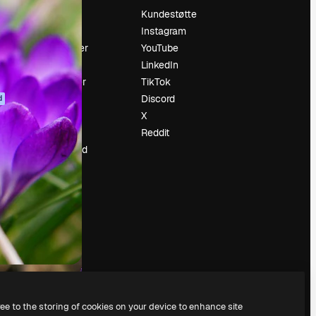
Prising
Kundestøtte
Om oss
Instagram
Anmeldelser
YouTube
Karrierer
LinkedIn
ring
Søketrender
TikTok
Blogg
Discord
d
Hendelser
X
ler
Slidesgo
Reddit
Selg innhold
Presserom
Leter etter
magnific.ai
ree to the storing of cookies on your device to enhance site