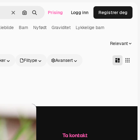
Prising
Logg inn
Registrer deg
Slett
Søk etter bilde
Søk
iebilde
Barn
Nyfødt
Graviditet
Lykkelige barn
Relevant
ker
Filtype
Avansert
Selskap
Ta kontakt