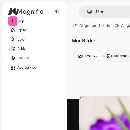
Lag
AI-generert bilde
AI-g
Hjem
Søk
Mor Bilder
Arkiv
Bilder
Tillatelse
Utforsk
Alle bilder
Alle verktøy
Vektorer
Illustrasjoner
Bilder
PSD
Maler
Mockups
Videoer
Opptak
Bevegelsesgrafikk
Videomaler
Ikoner
3D-modeller
Skrifter