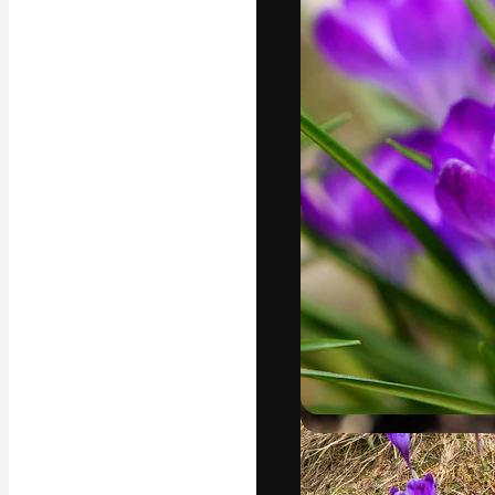
Den kreative pla
beste arbeid. M
blant kreative, 
Norsk bokm
Copyright © 2010