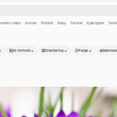
enerert video
Kvinne
Portrett
Baby
Familie
Kjærlighet
Famil
AI-innhold
Orientering
Farge
Mennes
Produkter
Kom i gang