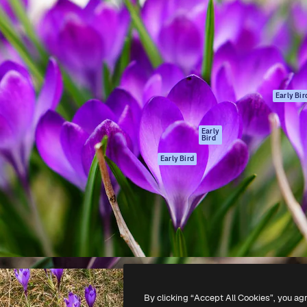
ttformen for å lede ditt
Spaces
Academy
er enn 1 million abonnenter
AI-assistent
Dokumentasjon
selskaper, byråer og studioer.
AI Image Generator
Support
ål
AI-videogenerator
Vilkår for bruk
AI-
Personvernerklæ
stemmegenerator
Originaler
Early Bir
Arkivinnhold
Retningslinjer for
MCP for
informasjonskaps
Early
Bird
Claude/ChatGPT
Tillitssenter
Agenter
Early Bird
Affiliates
API
For bedrifter
Mobilapp
Alle Magnific-
verktøy
-
2026
Freepik Company S.L.U.
Alle rettigheter forbeholdt
.
By clicking “Accept All Cookies”, you ag