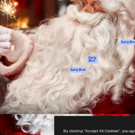
ttformen for å lede ditt
Spaces
Academy
er enn 1 million abonnenter
AI-assistent
Dokumentasjon
selskaper, byråer og studioer.
AI Image Generator
Support
ål
AI-videogenerator
Vilkår for bruk
AI-
Personvernerklæ
stemmegenerator
Originaler
Early Bir
Arkivinnhold
Retningslinjer for
MCP for
informasjonskaps
Early
Bird
Claude/ChatGPT
Tillitssenter
Agenter
Early Bird
Affiliates
API
For bedrifter
Mobilapp
Alle Magnific-
verktøy
-
2026
Freepik Company S.L.U.
Alle rettigheter forbeholdt
.
By clicking “Accept All Cookies”, you ag