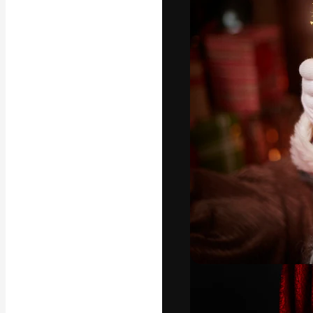
Den kreative pla
beste arbeid. M
blant kreative, 
Norsk bokm
Copyright © 2010