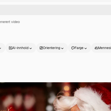
enerert video
AI-innhold
Orientering
Farge
Mennes
Produkter
Kom i gang