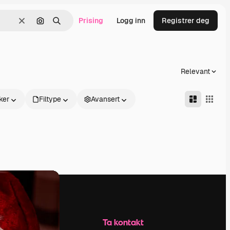
Prising
Logg inn
Registrer deg
Slett
Søk etter bilde
Søk
Relevant
ker
Filtype
Avansert
Selskap
Ta kontakt