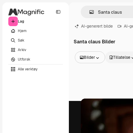
Lag
AI-generert bilde
AI-g
Hjem
Søk
Santa claus Bilder
Arkiv
Bilder
Tillatelse
Utforsk
Alle bilder
Alle verktøy
Vektorer
Illustrasjoner
Bilder
PSD
Maler
Mockups
Videoer
Opptak
Bevegelsesgrafikk
Videomaler
Ikoner
3D-modeller
Skrifter