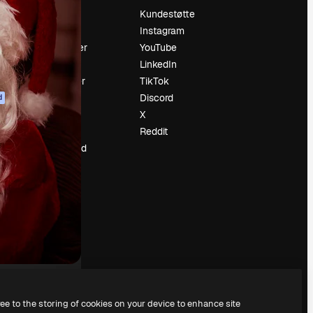
Prising
Kundestøtte
Om oss
Instagram
Anmeldelser
YouTube
Karrierer
LinkedIn
ring
Søketrender
TikTok
Blogg
Discord
d
Hendelser
X
ler
Slidesgo
Reddit
Selg innhold
Presserom
Leter etter
magnific.ai
ree to the storing of cookies on your device to enhance site